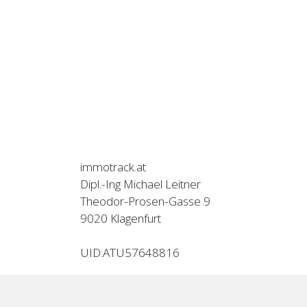
immotrack.at

Dipl.-Ing Michael Leitner

Theodor-Prosen-Gasse 9

9020 Klagenfurt

UID:ATU57648816